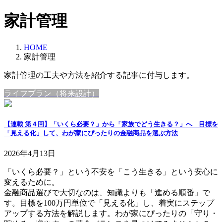
コ
ナ
家計管理
ン
ビ
テ
ゲ
ン
ー
HOME
ツ
シ
家計管理
へ
ョ
家計管理の工夫や方法を紹介する記事に付与します。
ス
ン
キ
に
ライフプラン（将来設計）
ッ
移
プ
動
【連載 第４回】「いくら必要？」から「家族でどう生きる？」へ 目標を
「見える化」して、わが家にぴったりの金融商品を選ぶ方法
2026年4月13日
「いくら必要？」という不安を「こう生きる」という安心に
変えるために。
金融商品選びで大切なのは、知識よりも「進める順番」で
す。目標を100万円単位で「見える化」し、着実にステップ
アップする方法を解説します。わが家にぴったりの「守り・