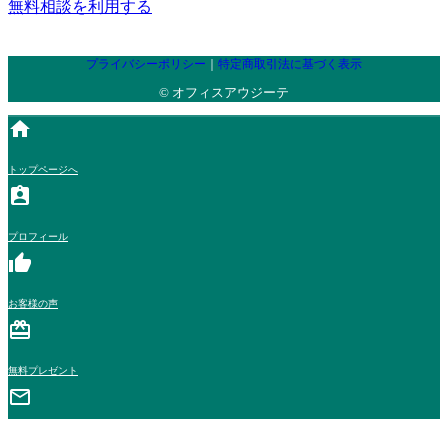
無料相談を利用する
リ
め
た
た
の
た
ン
の
め
お
リ
め
ク
リ
の
客
ン
の
プライバシーポリシー
｜
特定商取引法に基づく表示
。
ン
リ
様
ク
リ
© オフィスアウジーテ
ク
ン
の
。
ン
。
ク
ご
ク
home
。
感
。
想
トップページへ
一
assignment_ind
覧
ペ
プロフィール
ー
thumb_up
ジ
へ
お客様の声
移
card_giftcard
動
す
無料プレゼント
る
mail_outline
た
め
の
お問い合わせ