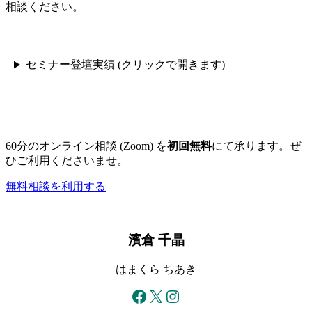
ペ
ジ
相談ください。
ジ
ー
ジ
セミナー登壇実績 (クリックで開きます)
送
り
60分のオンライン相談 (Zoom) を
初回無料
にて承ります。ぜ
ひご利用くださいませ。
無料相談を利用する
濱倉 千晶
はまくら ちあき
Facebook
X
Instagram