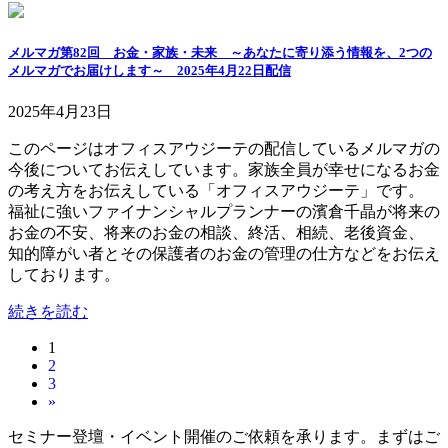
メルマガ第82回 お金・家族・未来 ～あなたに寄り添う情報を、2つの
メルマガでお届けします～ 2025年4月22日配信
2025年4月23日
このページはオフィスアウジーテの配信しているメルマガの
今後についてお伝えしています。家族全員が幸せになるお金
の考え方をお伝えしている「オフィスアウジーテ」です。
福祉に強いファイナンシャルプランナーの濱倉千晶が将来の
お金の不安、将来のお金の相談、終活、相続、老後資金、
知的障がい者とその保護者のお金の管理の仕方などをお伝え
しております。
続きを読む
固
1
投
固
2
定
稿
固
3
定
ペ
»
定
ペ
ー
の
ペ
ー
ジ
セミナー登壇・イベント開催のご依頼を承ります。まずはご
ー