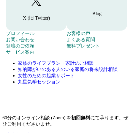
動
す
T
記
す
w
る
事
Blog
i
る
た
X (旧 Twitter)
一
t
た
め
覧
t
め
の
e
へ
プ
の
こ
プロフィール
お客様の声
ボ
r
移
ロ
お
ボ
れ
よ
お問い合わせ
よくある質問
タ
)
動
フ
問
登
タ
ま
く
無
登壇のご依頼
無料プレゼント
ン
へ
す
ィ
い
壇
ン
で
あ
料
サービス案内
。
移
る
ー
合
の
。
に
る
プ
動
た
家族のライフプラン・家計のご相談
ル
わ
ご
サ
質
レ
す
め
知的障がいのある人のいる家庭の将来設計相談
ペ
せ
依
ポ
問
ゼ
る
の
女性のための起業サポート
ー
フ
頼
ー
ペ
ン
た
ボ
九星気学セッション
ジ
ォ
フ
ト
ー
ト
め
タ
へ
ー
ォ
を
ジ
ペ
の
ン
移
ム
ー
ご
へ
ー
ボ
。
動
へ
ム
依
移
ジ
タ
す
移
へ
頼
動
へ
ン
る
動
移
い
す
移
。
60分のオンライン相談 (Zoom) を
初回無料
にて承ります。ぜ
た
す
動
た
る
動
ひご利用くださいませ。
め
る
す
だ
た
す
の
た
る
い
め
る