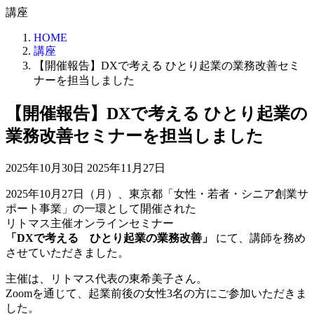
コ
ナ
講座
ン
ビ
HOME
テ
ゲ
講座
ン
ー
【開催報告】DXで考える ひとり起業の業務改善セミ
ツ
シ
ナーを担当しました
へ
ョ
ス
ン
【開催報告】DXで考える ひとり起業の
キ
に
ッ
移
業務改善セミナーを担当しました
プ
動
最
2025年10月30日
2025年11月27日
終
2025年10月27日（月）、東京都「女性・若者・シニア創業サ
更
ポート事業」の一環として開催された
新
リトマス主催オンラインセミナー
日
「DXで考える ひとり起業の業務改善」
にて、講師を務め
時
させていただきました。
:
主催は、リトマス代表の東希美子さん。
Zoomを通じて、起業前後の女性3名の方にご参加いただきま
した。