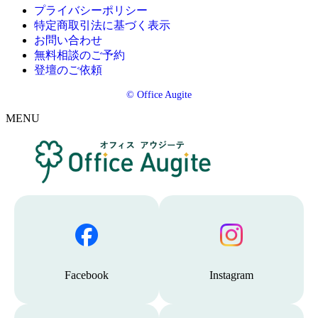
プライバシーポリシー
特定商取引法に基づく表示
お問い合わせ
無料相談のご予約
登壇のご依頼
© Office Augite
MENU
F
I
a
n
c
s
e
t
b
a
o
g
Facebook
Instagram
o
r
k
a
m
へ
X
ブ
に