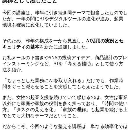
講師として感じたこと
今回の講座は、昨年に引き続き同テーマで担当したものでし
たが、一年の間にAIやデジタルツールの進化が進み、起業
環境も確実に変化していました。
そのため、昨年の構成を一から見直し、
AI活用の実例とセ
キュリティの基本
を新たに追加しました。
お礼メールの下書きやSNSの投稿アイデア、商品設計のブレ
インストーミングなど、AIを「考える補助」として使う方
法を紹介。
「ちょっとした業務にAIを取り入れる」だけでも、作業時
間をぐっと減らせることを実感してもらえたようでした。
また、女性の起業支援を続けていて感じるのは、女性は事業
以外にも家庭や家族の役割を多く担っており、
「時間の使い
方」「タスクの見える化」「家族の理解」も起業を続ける上
でとても大切なテーマ
だということ。
だからこそ、今回のような整える講座は、単なる効率化では