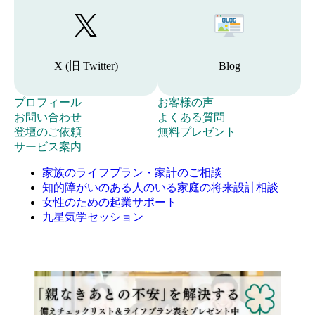
移
(
ロ
移
動
旧
グ
動
す
T
記
す
w
る
事
i
る
た
X (旧 Twitter)
一
Blog
t
た
め
覧
t
め
の
e
へ
プ
の
こ
プロフィール
お客様の声
ボ
r
移
ロ
お
ボ
れ
よ
お問い合わせ
よくある質問
タ
)
動
フ
問
登
タ
ま
く
無
登壇のご依頼
無料プレゼント
ン
へ
す
ィ
い
壇
ン
で
あ
料
サービス案内
。
移
る
ー
合
の
。
に
る
プ
動
た
家族のライフプラン・家計のご相談
ル
わ
ご
サ
質
レ
す
め
知的障がいのある人のいる家庭の将来設計相談
ペ
せ
依
ポ
問
ゼ
る
の
女性のための起業サポート
ー
フ
頼
ー
ペ
ン
た
ボ
九星気学セッション
ジ
ォ
フ
ト
ー
ト
め
タ
へ
ー
ォ
を
ジ
ペ
の
ン
移
ム
ー
ご
へ
ー
ボ
。
動
へ
ム
依
移
ジ
タ
す
移
へ
頼
動
へ
ン
る
動
移
い
す
移
。
た
す
動
た
る
動