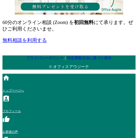
め
る
す
だ
た
す
の
た
る
い
め
る
リ
め
た
た
の
た
60分のオンライン相談 (Zoom) を
初回無料
にて承ります。ぜ
ン
の
め
お
リ
め
ひご利用くださいませ。
ク
リ
の
客
ン
の
。
ン
リ
様
ク
リ
無料相談を利用する
ク
ン
の
。
ン
。
ク
ご
ク
。
感
。
プライバシーポリシー
｜
特定商取引法に基づく表示
想
© オフィスアウジーテ
一
覧
home
ペ
ー
トップページへ
ジ
assignment_ind
へ
移
プロフィール
動
thumb_up
す
る
お客様の声
た