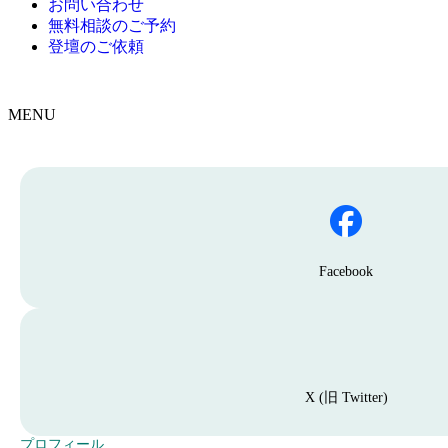
お問い合わせ
無料相談のご予約
登壇のご依頼
MENU
F
a
c
e
b
o
o
Facebook
k
へ
X
移
(
動
旧
す
T
る
w
た
i
X (旧 Twitter)
め
t
の
t
プ
プロフィール
e
ボ