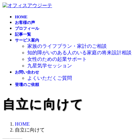
コ
ナ
ン
ビ
HOME
テ
ゲ
お客様の声
ン
ー
プロフィール
ツ
シ
記事一覧
へ
ョ
サービス案内
ス
ン
家族のライフプラン・家計のご相談
キ
に
知的障がいのある人のいる家庭の将来設計相談
ッ
移
女性のための起業サポート
プ
動
九星気学セッション
お問い合わせ
よくいただくご質問
登壇のご依頼
自立に向けて
HOME
自立に向けて