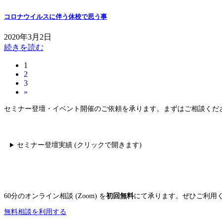
コロナウイルスに伴う休校で思う事
2020年3月2日
続きを読む
固
1
投
固
2
定
稿
固
3
定
ペ
»
定
ペ
ー
の
ペ
ー
ジ
セミナー登壇・イベント開催のご依頼を承ります。まずはご相談くだ
ペ
ー
ジ
ジ
ー
ジ
セミナー登壇実績 (クリックで開きます)
送
り
60分のオンライン相談 (Zoom) を
初回無料
にて承ります。ぜひご利用
無料相談を利用する