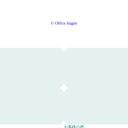
© Office Augite
I
n
s
t
a
g
r
a
m
ブ
に
ロ
移
グ
動
記
す
事
る
一
た
覧
め
へ
こ
お客様の声
の