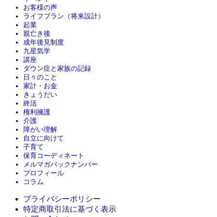
お客様の声
ライフプラン（将来設計）
起業
親亡き後
成年後見制度
九星気学
講座
ダウン症と家族の記録
日々のこと
家計・お金
きょうだい
終活
権利擁護
介護
障がい理解
自立に向けて
子育て
保育コーディネート
メルマガバックナンバー
プロフィール
コラム
プライバシーポリシー
特定商取引法に基づく表示