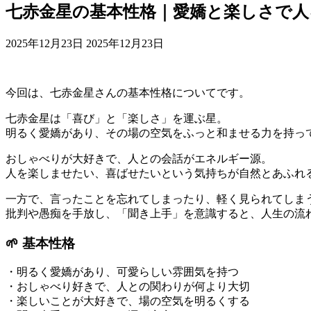
七赤金星の基本性格｜愛嬌と楽しさで人
最
2025年12月23日
2025年12月23日
終
更
新
今回は、七赤金星さんの基本性格についてです。
日
時
七赤金星は「喜び」と「楽しさ」を運ぶ星。
:
明るく愛嬌があり、その場の空気をふっと和ませる力を持っ
おしゃべりが大好きで、人との会話がエネルギー源。
人を楽しませたい、喜ばせたいという気持ちが自然とあふれ
一方で、言ったことを忘れてしまったり、軽く見られてしま
批判や愚痴を手放し、「聞き上手」を意識すると、人生の流
🌱 基本性格
・明るく愛嬌があり、可愛らしい雰囲気を持つ
・おしゃべり好きで、人との関わりが何より大切
・楽しいことが大好きで、場の空気を明るくする