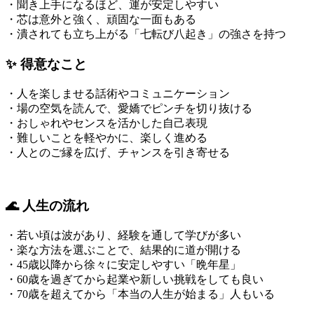
・聞き上手になるほど、運が安定しやすい
・芯は意外と強く、頑固な一面もある
・潰されても立ち上がる「七転び八起き」の強さを持つ
✨ 得意なこと
・人を楽しませる話術やコミュニケーション
・場の空気を読んで、愛嬌でピンチを切り抜ける
・おしゃれやセンスを活かした自己表現
・難しいことを軽やかに、楽しく進める
・人とのご縁を広げ、チャンスを引き寄せる
🌊 人生の流れ
・若い頃は波があり、経験を通して学びが多い
・楽な方法を選ぶことで、結果的に道が開ける
・45歳以降から徐々に安定しやすい「晩年星」
・60歳を過ぎてから起業や新しい挑戦をしても良い
・70歳を超えてから「本当の人生が始まる」人もいる