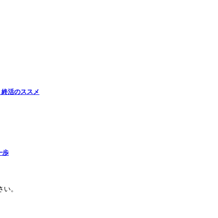
・終活のススメ
一歩
さい。