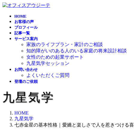
コ
ナ
ン
ビ
HOME
テ
ゲ
お客様の声
ン
ー
プロフィール
ツ
シ
記事一覧
へ
ョ
サービス案内
ス
ン
家族のライフプラン・家計のご相談
キ
に
知的障がいのある人のいる家庭の将来設計相談
ッ
移
女性のための起業サポート
プ
動
九星気学セッション
お問い合わせ
よくいただくご質問
登壇のご依頼
九星気学
HOME
九星気学
七赤金星の基本性格｜愛嬌と楽しさで人を惹きつける喜