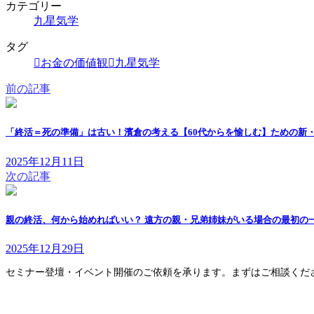
カテゴリー
九星気学
タグ
お金の価値観
九星気学
前の記事
「終活＝死の準備」は古い！濱倉の考える【60代からを愉しむ】ための新
2025年12月11日
次の記事
親の終活、何から始めればいい？ 遠方の親・兄弟姉妹がいる場合の最初の
2025年12月29日
セミナー登壇・イベント開催のご依頼を承ります。まずはご相談くだ