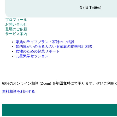
る
i
た
t
X (旧 Twitter)
め
t
の
e
プ
プロフィール
r
ボ
)
ロ
お
お問い合わせ
タ
へ
フ
問
登
登壇のご依頼
ン
移
ィ
い
壇
サービス案内
。
動
ー
合
の
家族のライフプラン・家計のご相談
す
ル
わ
ご
知的障がいのある人のいる家庭の将来設計相談
る
ペ
せ
依
女性のための起業サポート
た
ー
フ
頼
九星気学セッション
め
ジ
ォ
フ
の
へ
ー
ォ
ボ
移
ム
ー
タ
動
へ
ム
ン
す
移
へ
。
る
動
移
60分のオンライン相談 (Zoom) を
初回無料
にて承ります。ぜひご利用
た
す
動
め
る
す
無料相談を利用する
の
た
る
リ
め
た
ン
の
め
ク
リ
の
。
ン
リ