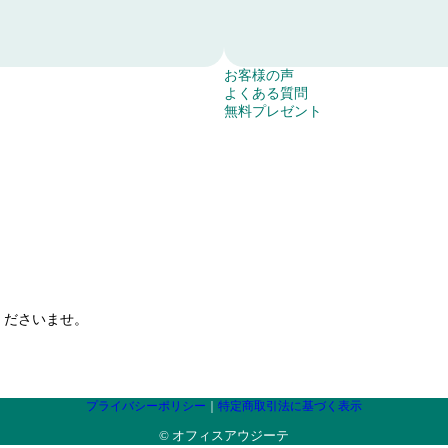
事
す
一
る
覧
た
へ
め
こ
移
お客様の声
の
れ
よ
動
よくある質問
ボ
ま
く
無
す
無料プレゼント
タ
で
あ
料
る
ン
に
る
プ
た
。
サ
質
レ
め
ポ
問
ゼ
の
ー
ペ
ン
ボ
ト
ー
ト
タ
を
ジ
ペ
ン
ご
へ
ー
。
依
移
ジ
頼
動
へ
い
す
移
くださいませ。
た
る
動
だ
た
す
い
め
る
た
の
た
お
リ
め
プライバシーポリシー
｜
特定商取引法に基づく表示
客
ン
の
様
ク
リ
© オフィスアウジーテ