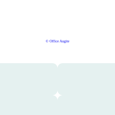
© Office Augite
I
n
s
t
a
g
r
a
ブ
m
ロ
に
グ
移
記
動