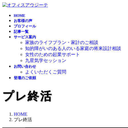
コ
ナ
ン
ビ
HOME
テ
ゲ
お客様の声
ン
ー
プロフィール
ツ
シ
記事一覧
へ
ョ
サービス案内
ス
ン
家族のライフプラン・家計のご相談
キ
に
知的障がいのある人のいる家庭の将来設計相談
ッ
移
女性のための起業サポート
プ
動
九星気学セッション
お問い合わせ
よくいただくご質問
登壇のご依頼
プレ終活
HOME
プレ終活