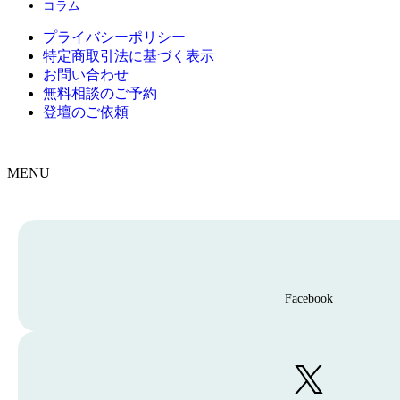
コラム
プライバシーポリシー
特定商取引法に基づく表示
お問い合わせ
無料相談のご予約
登壇のご依頼
MENU
F
a
c
e
b
o
Facebook
o
k
X
へ
(
移
旧
動
T
す
w